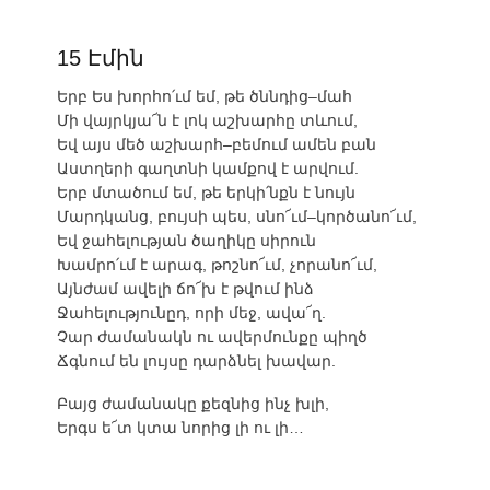
15 Էմին
Երբ Ես խորհո՛ւմ եմ, թե ծննդից–մահ
Մի վայրկյա՜ն է լոկ աշխարհը տևում,
Եվ այս մեծ աշխարհ–բեմում ամեն բան
Աստղերի գաղտնի կամքով է արվում.
Երբ մտածում եմ, թե երկի՛նքն է նույն
Մարդկանց, բույսի պես, սնո՜ւմ–կործանո՜ւմ,
Եվ ջահելության ծաղիկը սիրուն
Խամրո՛ւմ է արագ, թոշնո՜ւմ, չորանո՜ւմ,
Այնժամ ավելի ճո՜խ է թվում ինձ
Ջահելությունըդ, որի մեջ, ավա՜ղ.
Չար ժամանակն ու ավերմունքը պիղծ
Ճգնում են լույսը դարձնել խավար.
Բայց ժամանակը քեզնից ինչ խլի,
Երգս ե՜տ կտա նորից լի ու լի…