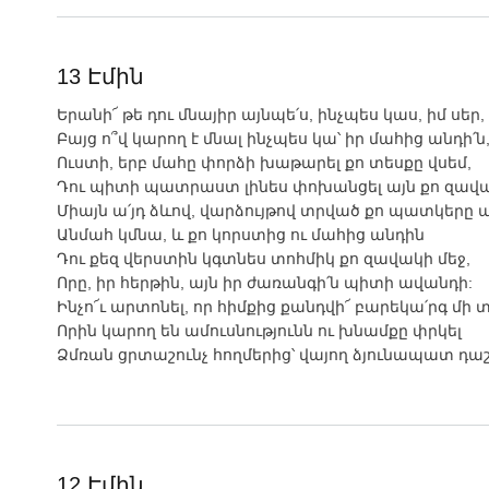
13 Էմին
Երանի՜ թե դու մնայիր այնպե՛ս, ինչպես կաս, իմ սեր,
Բայց ո՞վ կարող է մնալ ինչպես կա՝ իր մահից անդի՛ն
Ուստի, երբ մահը փորձի խաթարել քո տեսքը վսեմ,
Դու պիտի պատրաստ լինես փոխանցել այն քո զավա
Միայն ա՛յդ ձևով, վարձույթով տրված քո պատկերը 
Անմահ կմնա, և քո կորստից ու մահից անդին
Դու քեզ վերստին կգտնես տոհմիկ քո զավակի մեջ,
Որը, իր հերթին, այն իր ժառանգի՛ն պիտի ավանդի:
Ինչո՜ւ արտոնել, որ հիմքից քանդվի՜ բարեկա՛րգ մի տ
Որին կարող են ամուսնությունն ու խնամքը փրկել
Ձմռան ցրտաշունչ հողմերից՝ վայող ձյունապատ դա
12 Էմին