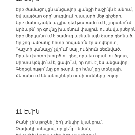
Երբ ժամացույցն անցավոր կյանքի հաշի՛վն է անում,
Եվ պայծառ օրը՝ սուզվում խավարի մեջ գիշերի,
Երբ մանուշակն աչքիս դեմ թառամո՜ւմ է, չորանո՜ւմ,
Արծաթն՝ իր գույնը խառնում փայլուն ու սև վարսերին
Երբ մերկանո՜ւմ է քամուց աշնան այն ծառը դեղնած,
Որ շոգ ամռանը հոտի հովանի՜ն էր ստվերոտ,
Դաշտի կանաչը՝ չվո՜ւմ՝ սայլ ու ձիուն բեռնված,
Որպես խոտի խուրձ ու դեզ, որպես օրան ու ծղոտ,
Սիրտս կծկվո՜ւմ է, ցավո՜ւմ, որ դո՛ւ էլ ես անցավոր,
Գեղեցկությո՜ւնը քո թարմ, քո հմա՜յքը տենչալի.
Հեռանո՜ւմ են անուշներն ու սիրունները բոլոր,
11 Էմին
Քանի չե՛ս թոշնել՝ ծի՛լ տնկիր կյանքում,
Զավակի տեսքով, որ քե՜զ է նման,