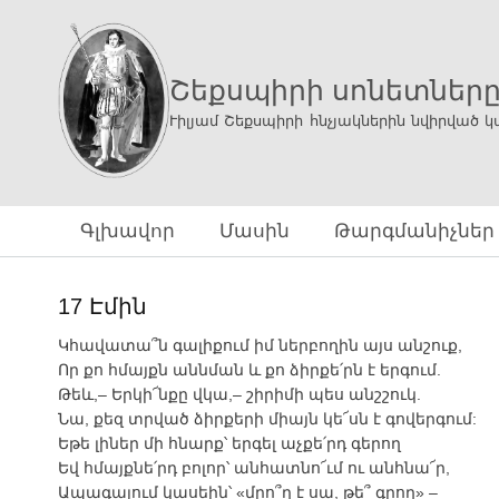
Շեքսպիրի սոնետներ
Ւիլյամ Շեքսպիրի հնչյակներին նվիրված կ
Գլխավոր
Մասին
Թարգմանիչներ
17 Էմին
Կհավատա՞ն գալիքում իմ ներբողին այս անշուք,
Որ քո հմայքն աննման և քո ձիրքե՛րն է երգում.
Թեև,– Երկի՜նքը վկա,– շիրիմի պես անշշուկ.
Նա, քեզ տրված ձիրքերի միայն կե՜սն է գովերգում:
Եթե լիներ մի հնարք՝ երգել աչքե՛րդ գերող
Եվ հմայքնե՛րդ բոլոր՝ անհատնո՜ւմ ու անհնա՜ր,
Ապագայում կասեին՝ «մրո՞ղ է սա, թե՞ գրող» –