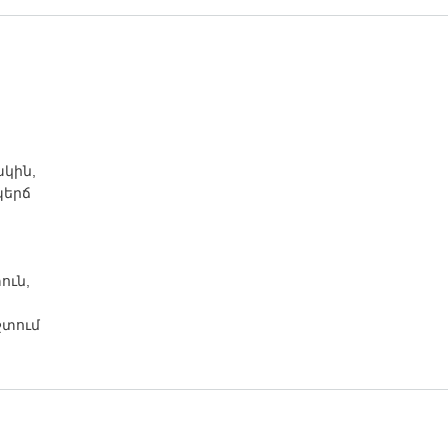
,
կին,
պերճ
ուն,
շտում