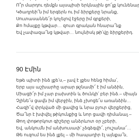
Ո՞ր մարդու դեմքն այսպիսի երկնային ցո՜լք կունենա
Կծաղրեի՜ն իմ երգերն ու իմ ձիրքերը նրանք,
Սուտասաննե՜ր կոչելով էջերը իմ գրքերի,
Քո հմայքը կթվար… զուտ գրական հնարա՜նք
Եվ չափազա՜նց կթվար… նույնիսկ թի՛վը ձիրքերիդ.
90 Էմին
Եթե պիտի ինձ լքե՛ս,– լավ է լքես հենց հիմա՛,
Երբ այս աշխարհը արար թշնամի՜ է իմ անձին,
Միացի՜ր իմ չար բախտին և ծունկի՛ բեր ինձ.– միայն
Չլինե՜ս ցավն իմ վերջին, ինձ չխոցե՜ս առանձին…
Հազի՜վ փրկված մի ցավից և նրա բյուր վերքերից,
Ծա՜նր է խփվել թիկունքից և նոր ցավի դիմանալ.–
Թող փոթորկոտ գիշերը անձրևոտ օր չբերի,
Եվ, անկումն իմ անխուսափ՝ չձգձգվի՜, չուշանա՜…
Թե ուզում ես ինձ լքել – մի հապաղիր էլ այնքա՜ն,