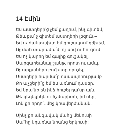
14 Էմին
Ես աստղերի՛ց չեմ քաղում, ինչ գիտեմ,–
Թեև քա՜ջ գիտեմ աստղերի լեզուն,–
Եվ ոչ ժանտախտ եմ գուշակում դժխեմ,
Ոչ մահ տարաժա՛մ, ոչ սով ու հուզում:
Ես ոչ կարող եմ գալիք գուշակել,
Մարգարեանալ շանթ, որոտ ու ամպ,
Ոչ արքաների բա՛խտը որոշել,
Աստղերի հարմա՜ր դասավորությամբ:
Քո աչքերի՜ց եմ ես առնում դասեր,
Եվ նրա՛նք են ինձ հուշել դա՛սը այն,
Թե գեղեցիկն ու ճշմարիտն, իմ սեր,
Լոկ քո որդո՛ւ մեջ կհավերժանան:
Մինչ քո անզավակ մահը մեկուսի
Մա՜հը կդառնա նրանց երկուսի: