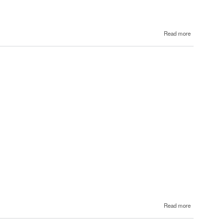
about
Read more
90
Էմին
about
Read more
16