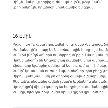
Մինչև մանր վշտերից ուժասպառվե՜մ, թուլանա՜մ,
Լքիր իսկո՜ւյն, որպեսզի միանգամից ես զգամ,
16 Էմին
Բայց, ինչո՞ւ, ասա՛, դու ավելի սուր զենք չեն գործածո
Ժամանակի՛ն, – այդ նե՛նգ բռնակալին հաղթելու համ
Քան իմ խե՜ղճ ձոներն ու ներբողնե՜րը իմ մահկանաց
Որոնք անզո՜ր են կուրծք տալ դավերին նրա անհամա
Հիմա, երբ կյանքիդ զենիթում ես դու, ամուրի՛ իմ սեր,
Քանի՜ կուսական ու թարմ պարտեզներ՝ դեռ բերք չտ
Սիրով կտենչան սնել քո ձեռքով ցանված ծաղիկներ,
Քեզ պե՛ս, քեզանից ավելի չքնա՛ղ և քեզնի՜ց սերված
Այդ զենքո՛վ միայն կարող ես հաղթել դու ժամանակին
Քանզի, եթե դու հույս դնես միայն գրչիս վրա խե՜ղճ,