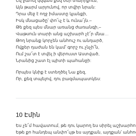
Եվ ջահել կզգաս քեզ ծեր տարիքում,
Այն թարմ արյունով, որ տվիր նրան:
Դրա մեջ է ողջ իմաստը կյանքի,
Իսկ մնացածը՝ փո՜ւչ է և ունա՜յն.–
Թե քեզ պես մնար առանց ժառանգի,–
Վաթսուն տարի անց աշխարհ չէ՜ր մնա…
Թող նրանք կորչեն անհուշ ու անդարծ,
Ովքեր դաժան են կամ՝ գորշ ու չնչի՜ն,
Ում շա՜տ է տվել ի վերուստ Աստված,
Նրանից շատ էլ պիտի պահանջի:
Որպես կնիք է ստեղծել Նա քեզ,
Որ, քեզ տպելով, դու բազմապատկես:
10 Էմին
Ես չե՜մ հավատում, թե դու կարող ես սիրել աշխարհո
Եթե քո հանդեպ անփո՜ւյթ ես այդքան, այդքան՝ անհո