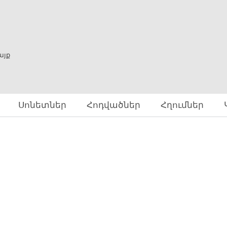
Skip to
main
content
ը
այք
Սոնետներ
Հոդվածներ
Հղումներ