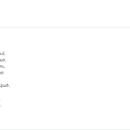
ւմ,
ար,
ու,
ր:
ված,
…
,