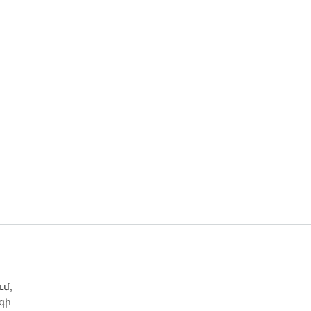
ւմ,
գի.