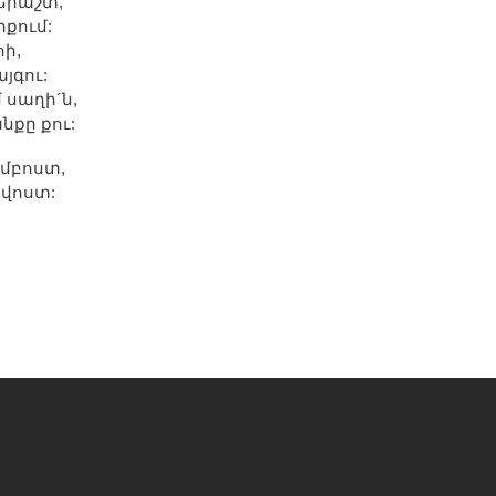
 երաշտ,
րքում:
հի,
յգու:
 սաղի´ն,
անքը քու:
ըմբոստ,
նվոստ: