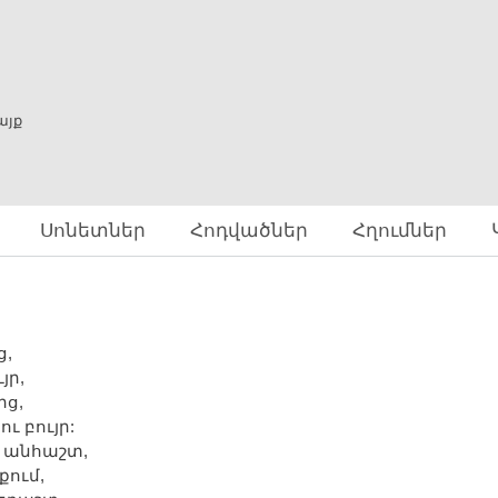
Skip to
main
content
ը
այք
Սոնետներ
Հոդվածներ
Հղումներ
ց,
յր,
ից,
ւ բույր:
մ անհաշտ,
քում,