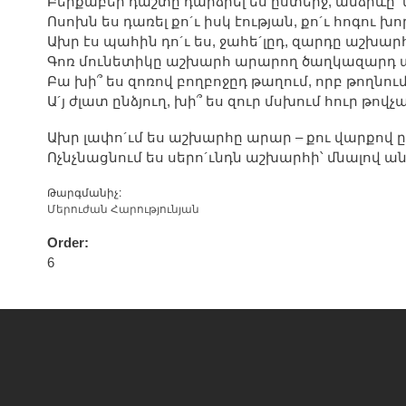
Բերքաբեր դաշտը դարձրել ես ըստերջ, անձրևը՝
Ոսոխն ես դառել քո´ւ իսկ էության, քո´ւ հոգու խո
Ախր էս պահին դո´ւ ես, ջահե´լըդ, զարդը աշխար
Գոռ մունետիկը աշխարհ արարող ծաղկազարդ ա
Բա խի՞ ես զոռով բողբոջըդ թաղում, որբ թողնում
Ա´յ ժլատ ընձյուղ, խի՞ ես զուր մսխում հուր թովչ
Ախր լափո´ւմ ես աշխարհը արար – քու վարքով 
Ոչնչնացնում ես սերո´ւնդն աշխարհի՝ մնալով ա
Թարգմանիչ:
Մերուժան Հարությունյան
Order:
6